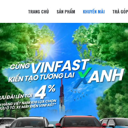
TRANG CHỦ
SẢN PHẨM
KHUYẾN MÃI
TRẢ GÓ