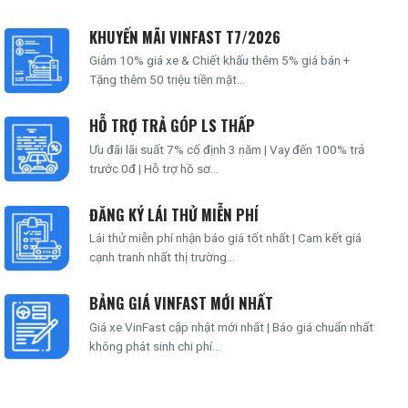
KHUYẾN MÃI VINFAST T7/2026
Giảm 10% giá xe & Chiết khấu thêm 5% giá bán +
Tặng thêm 50 triệu tiền mặt...
HỖ TRỢ TRẢ GÓP LS THẤP
Ưu đãi lãi suất 7% cố định 3 năm | Vay đến 100% trả
trước 0đ | Hỗ trợ hồ sơ...
ĐĂNG KÝ LÁI THỬ MIỄN PHÍ
Lái thử miễn phí nhận báo giá tốt nhất | Cam kết giá
cạnh tranh nhất thị trường...
BẢNG GIÁ VINFAST MỚI NHẤT
Giá xe VinFast cập nhật mới nhất | Báo giá chuẩn nhất
không phát sinh chi phí...