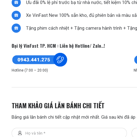
Ưu đãi 0% lệ phí trước bạ từ nhà nước, tiết kiệm 10% chi
Xe VinFast New 100% sẵn kho, đủ phiên bản và màu sắ
Tặng phim cách nhiệt + Tặng camera hành trình + Tặng
Đại lý VinFast TP. HCM : Liên hệ Hotline/ Zalo..!
Hotline (7:00 – 20:00)
N
THAM KHẢO GIÁ LĂN BÁNH CHI TIẾT
Bảng giá lăn bánh chi tiết cập nhật mới nhất. Giá sau khi đã á