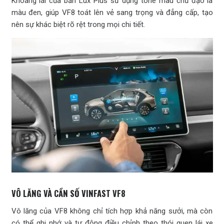
Khoang lái của bản Lux Plus sử dụng tone màu chủ đạo là
màu đen, giúp VF8 toát lên vẻ sang trọng và đẳng cấp, tạo
nên sự khác biệt rõ rệt trong mọi chi tiết.
VÔ LĂNG VÀ CẦN SỐ VINFAST VF8
Vô lăng của VF8 không chỉ tích hợp khả năng sưởi, mà còn
có thể ghi nhớ và tự động điều chỉnh theo thói quen lái xe