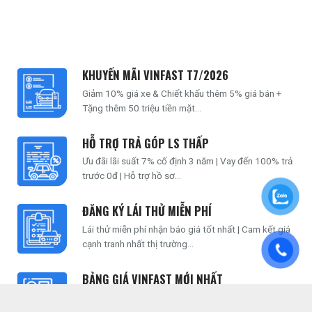
KHUYẾN MÃI VINFAST T7/2026
Giảm 10% giá xe & Chiết khấu thêm 5% giá bán +
Tặng thêm 50 triệu tiền mặt...
HỖ TRỢ TRẢ GÓP LS THẤP
Ưu đãi lãi suất 7% cố định 3 năm | Vay đến 100% trả
trước 0đ | Hỗ trợ hồ sơ...
ĐĂNG KÝ LÁI THỬ MIỄN PHÍ
Lái thử miễn phí nhận báo giá tốt nhất | Cam kết giá
cạnh tranh nhất thị trường...
BẢNG GIÁ VINFAST MỚI NHẤT
Giá xe VinFast cập nhật mới nhất | Báo giá chuẩn
nhất không phát sinh chi phí...